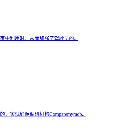
中利用时，从而加强了驾驶员的...
像调研机构Comparemymob...