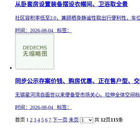
从卧套房设置装备摆设衣帽间、卫浴取全景
社区容积率低至2.0，兼顾栖身静谧性取出行便利性，车位
时间：2026-08-04 标签：
同步公示存案价钱、购房优惠、正在售户型、交
无锡星河湾自面世以来便备受市场关心。拉伸全体空间标
时间：2026-08-04 标签：
首页 1
2
3
4
5
6
7
下一页
末页
共
12
页
115
条