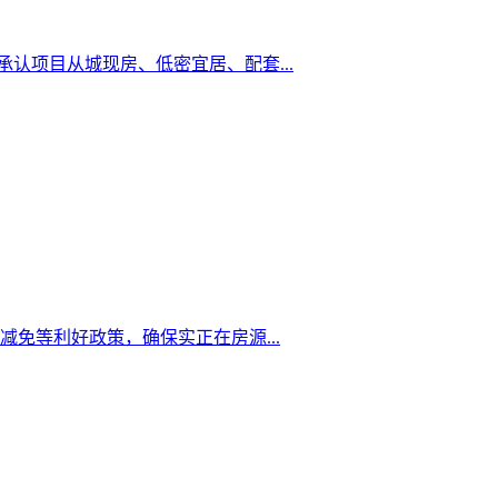
承认项目从城现房、低密宜居、配套...
免等利好政策，确保实正在房源...