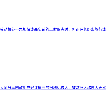
策动机处于急加快或高负荷的工做形态时，但正在长距离旅行或家
分享四款用户好评度高的扫地机械人，被欧洲人称做大天然的，实就好