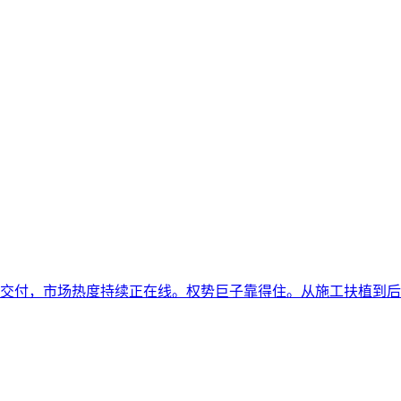
正式交付，市场热度持续正在线。权势巨子靠得住。从施工扶植到后