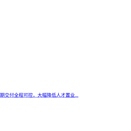
期交付全程可控，大幅降低人才置业...