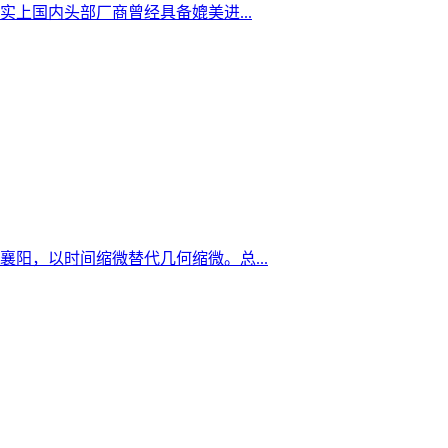
上国内头部厂商曾经具备媲美进...
襄阳，以时间缩微替代几何缩微。总...