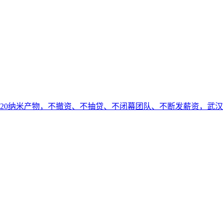
0纳米产物，不撤资、不抽贷、不闭幕团队、不断发薪资，武汉的长