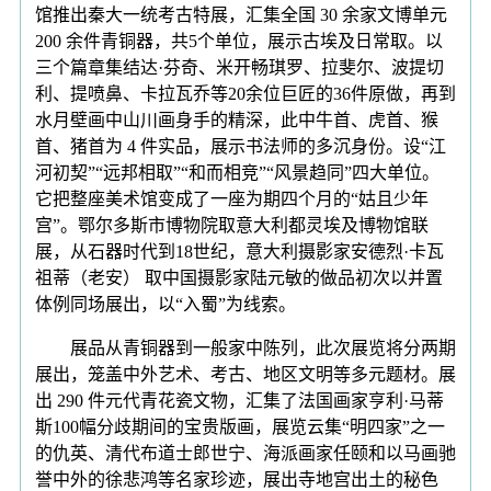
馆推出秦大一统考古特展，汇集全国 30 余家文博单元
200 余件青铜器，共5个单位，展示古埃及日常取。以
三个篇章集结达·芬奇、米开畅琪罗、拉斐尔、波提切
利、提喷鼻、卡拉瓦乔等20余位巨匠的36件原做，再到
水月壁画中山川画身手的精深，此中牛首、虎首、猴
首、猪首为 4 件实品，展示书法师的多沉身份。设“江
河初契”“远邦相取”“和而相竞”“风景趋同”四大单位。
它把整座美术馆变成了一座为期四个月的“姑且少年
宫”。鄂尔多斯市博物院取意大利都灵埃及博物馆联
展，从石器时代到18世纪，意大利摄影家安德烈·卡瓦
祖蒂（老安） 取中国摄影家陆元敏的做品初次以并置
体例同场展出，以“入蜀”为线索。
展品从青铜器到一般家中陈列，此次展览将分两期
展出，笼盖中外艺术、考古、地区文明等多元题材。展
出 290 件元代青花瓷文物，汇集了法国画家亨利·马蒂
斯100幅分歧期间的宝贵版画，展览云集“明四家”之一
的仇英、清代布道士郎世宁、海派画家任颐和以马画驰
誉中外的徐悲鸿等名家珍迹，展出寺地宫出土的秘色