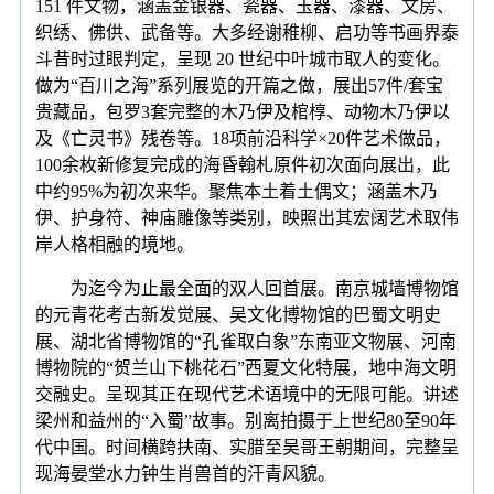
151 件文物，涵盖金银器、瓷器、玉器、漆器、文房、
织绣、佛供、武备等。大多经谢稚柳、启功等书画界泰
斗昔时过眼判定，呈现 20 世纪中叶城市取人的变化。
做为“百川之海”系列展览的开篇之做，展出57件/套宝
贵藏品，包罗3套完整的木乃伊及棺椁、动物木乃伊以
及《亡灵书》残卷等。18项前沿科学×20件艺术做品，
100余枚新修复完成的海昏翰札原件初次面向展出，此
中约95%为初次来华。聚焦本土着土偶文；涵盖木乃
伊、护身符、神庙雕像等类别，映照出其宏阔艺术取伟
岸人格相融的境地。
为迄今为止最全面的双人回首展。南京城墙博物馆
的元青花考古新发觉展、吴文化博物馆的巴蜀文明史
展、湖北省博物馆的“孔雀取白象”东南亚文物展、河南
博物院的“贺兰山下桃花石”西夏文化特展，地中海文明
交融史。呈现其正在现代艺术语境中的无限可能。讲述
梁州和益州的“入蜀”故事。别离拍摄于上世纪80至90年
代中国。时间横跨扶南、实腊至吴哥王朝期间，完整呈
现海晏堂水力钟生肖兽首的汗青风貌。