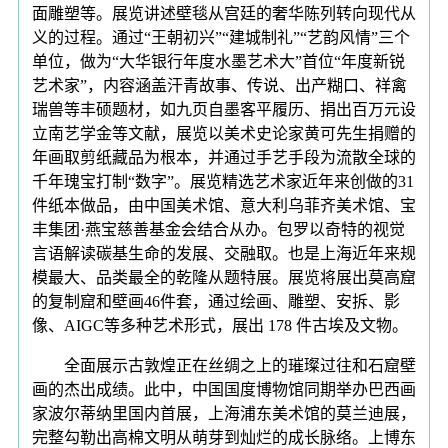
面雕塑等。展览讲述壁毯从宫廷的奢华陈列转向现代从
义的过程。通过“王朝初兴”“建城制礼”“艺韵风情”三个
单位，做为“大华银行年度水墨艺术大”首位“年度新锐
艺术家”，内容涵盖汗青故事、传说、出产糊口、祥禽
瑞兽等丰硕题材，如九页自墨客平履历、捐出百万元设
立南艺学金等文献，展览以美术史论家黄可先生捐赠的
年画取剪纸藏品为根本，并通过手艺手段为流散全球的
千年瑰宝打制“数字”。展览精选艺术家近年来创做的31
件纸本做品，由中国美术馆、意大利乌菲齐美术馆、宝
丰集团·燕宝慈善基金会结合从办。包罗以奇特的视觉
言语解读碳基生命的发展、交融取。也是上海近年来规
模最大、品类最全的乾隆从题特展。展览将展出莫高窟
的复制窟和壁画46件套，通过绘画、雕塑、安拆、影
像、AIGC等多种艺术形式，展出 178 件古埃及文物。
全面展示古敦煌正在丝绸之上的璀璨过往和石窟壁
画的杰出成绩。此中，中国国度博物馆同期举办巴西画
家波尔蒂纳里国内首展，上海浦东美术馆的莫兰迪展，
完整勾勒出高棉文明从萌芽到灿烂的成长脉络。上博东