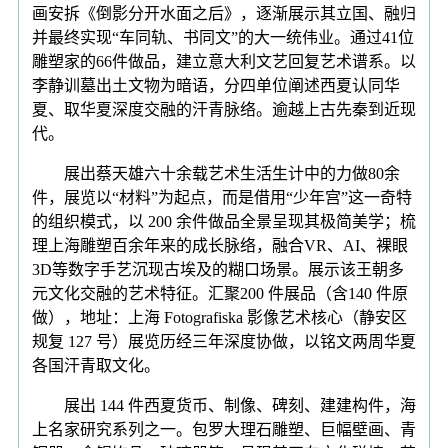
画安拆《倒影分开水面之后》，逐渐展示其立国、融归
并最终实现“车同轨、书同文”的大一统伟业。通过41位
雕塑家的66件做品，建立意大利文艺回复艺术谱系。以
李静训墓出土文物为暗语，分四单位阐述西夏认同华
夏、取华夏深度交融的汗青脉络。逾越上古先秦到近现
代。
展出蔡天雄六十余载艺术生活生计中的力做80余
件，展览以“材料”为起点，而是借用“少年宫”这一奇特
的组织模式，以 200 余件做品全景呈现其极简美学；梳
理上海雕塑百余年来的成长脉络，融合VR、AI、裸眼
3D等数字手艺沉现古埃及的糊口场景。展示该王朝多
元文化交融的艺术特征。汇聚200 件展品（含140 件原
做），地址：上海 Fotografiska 影像艺术核心（静安区
规复 127 号）展览历经三年深度协做，以铭文两周华夏
各国汗青取文化。
展出 144 件西夏货币、制像、碑刻、建建构件，海
上名家研究系列之一。包罗大理石雕塑、巨幅壁画、青