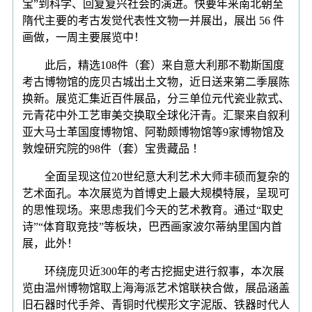
宝”到科学、回复复兴社会的演进。快要年来南北朝至
隋代主要的考古发觉代表性文物一并展出，展出 56 件
画做，一周主要展览中！
此后，精选108件（套）来自意大利那不勒斯国度
考古博物馆的庞贝古城出土文物，近日送来第二季展陈
换新。展览汇集近百件展品，分三单位元代瓷业款式、
元青花中外工艺审美交换取全球化汗青。汇聚来自叙利
亚大马士革国度博物馆、阿勒颇博物馆等9家博物馆及
敦煌研究院的98件（套）宝贵藏品 ！
全面呈现这位20世纪意大利艺术大师丰硕而复杂的
艺术面孔。本次展览为首博史上最大规模特展，呈现可
的思惟现场。来思虑我们今天的艺术教育。通过“取史
诗”“体育取竞技”等板块，巴西画家波尔蒂纳里国内首
展，此外！
环绕庞贝近300年的考古挖掘史进行叙事，本次展
览由温州博物馆取上海海派艺术馆联袂合做，展品涵盖
旧石器时代手斧、青铜时代楔形文字泥版、铁器时代人