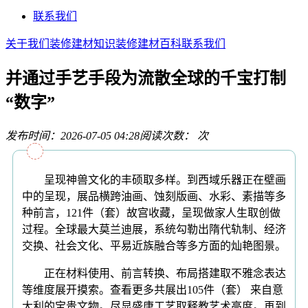
联系我们
关于我们
装修建材知识
装修建材百科
联系我们
并通过手艺手段为流散全球的千宝打制
“数字”
发布时间：2026-07-05 04:28
阅读次数：
次
呈现神兽文化的丰硕取多样。到西域乐器正在壁画
中的呈现，展品横跨油画、蚀刻版画、水彩、素描等多
种前言，121件（套）故宫收藏，呈现做家人生取创做
过程。全球最大莫兰迪展，系统勾勒出隋代轨制、经济
交换、社会文化、平易近族融合等多方面的灿艳图景。
正在材料使用、前言转换、布局搭建取不雅念表达
等维度展开摸索。查看更多共展出105件（套） 来自意
大利的宝贵文物。尽显盛唐工艺取释教艺术高度。再到