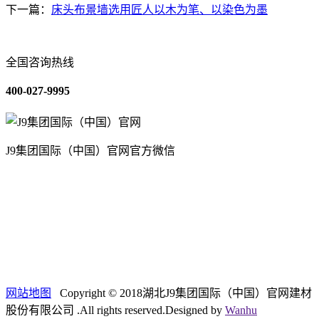
下一篇：
床头布景墙选用匠人以木为笔、以染色为墨
全国咨询热线
400-027-9995
J9集团国际（中国）官网官方微信
关于我们
装修建材知识
装修建材百科
联系我们
网站地图
Copyright © 2018湖北J9集团国际（中国）官网建材
股份有限公司 .All rights reserved.Designed by
Wanhu