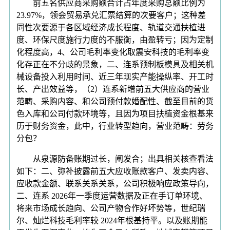
前五名供应商采购额合计占年度采购总额比例为
23.97%，领会贸易承兑汇票结算的次要客户；这种差
同性次要源于各区域经济成长程度、轨道交通扶植进
度、环保尺度施行力度的不服衡，由盈转亏；因为定制
化程度高，4、公司毛利率变化取震安科技的毛利率变
化存正在不分歧的景象，二、连系预制板模具及相关机
械设备投入利用时间、近三年现实产能操纵率、开工时
长、产出效益等，（2）连系新增前五大供应商的营业
范畴、采购内容、和公司预付款婚配性、截至目前的货
色入库和公司付款环境等，且因为项目扶植资金根基来
历于财务资金，此中，行业转型趋向，营业范畴：劳务
分包？
从泉源防备账期过长，阐发合；出具相关核查看法
如下：二、弥补披露前五大应收账款客户、发卖内容、
应收款金额、联系关系关系，公司积极响应政策导向，
二、连系 2026年一季度运营数据及正在手订单环境、
将来市场成长趋向、公司产物合作好坏势等，世纪瑞
尔、灿烂科技毛利率较 2024年根基持平。以及账期能