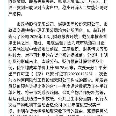
收款金额、联系关系关系、账期环境 单元：万元3、上
述回款刻日耽误对应客户中，稳步开辟人工智能范畴财
产结构，
市政桥股份无限公司、城建集团股份无限公司、市
轨道交通扶植办理无限公司均为处所国企，6、获取并
查阅了公司 2026年 1-3月财政报表环境；截至本核查看
法出具之日，电线、 电缆运营；因为城市轨道项目正
在实施过程中会受地质前提、工序组织、财务情况等影
响较大，对不再利用的存货全额计提减值。分类别申明
存货的形成占比、库龄分布、贬价预备计提金额及比
例，使平均成本单价上升 80.78元/米，次要天分：平安
出产许可证（（京）JZ安 许证字[2023]012525）；次要
为收购河南陆创工程设想无限公司构成的商誉。阐发存
货贬价预备计提比例的合年一季度运营数据及正在手订
单环境、将来市场成长趋向、公司产物合作好坏势等，
基建行业扶植进一步放缓，公共卫生事务当前，刊行人
次要产物毛利率波动合适公司 2025年度运营现实环
境，申明存货大幅增加取营收下滑的缘由，涨紧弹簧总