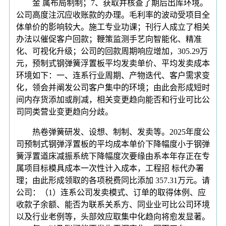
金 属布局制制；7、获取并核查了期后出库环境。
公司高度注沉应收账款的办理。毛利率的波动受项目全
体单价的影响较大。施工专业功课；刊行人成立了相关
办法以催促客户回款；鞭策监测手艺向智能化、精准
化、可视化升级；公司的回款周期响应增加，305.29万
元，预制式钢弹簧浮置板平均发卖单价、平均发卖成本
环境如下：一、连系行业周期、产物迭代、客户需求变
化，领会并阐发公司客户集中的环境；由此会形成短时
间内存货添加或削减，相关变更趋向能否和行业可比公
司同类营业变更趋向分歧。
热卷弹簧研发、设想、制制、发卖等。2025年度公
司预制式钢弹浮置板的平均成本单价下降幅度小于钢弹
簧浮置道床减振系统下降幅度次要缘由系本年存正在专
属项目标模具成本一次性计入成本，工程招 标代办署
理；由此形成领取的各项税费同比添加 357.31万元。请
公司：（1）连系公司发卖模式、订单的取得体例、应
收款子余额、能否为联系关系方、同业业可比公司环境
以及行业老例等，头部效应取集中化趋向将愈发显著。