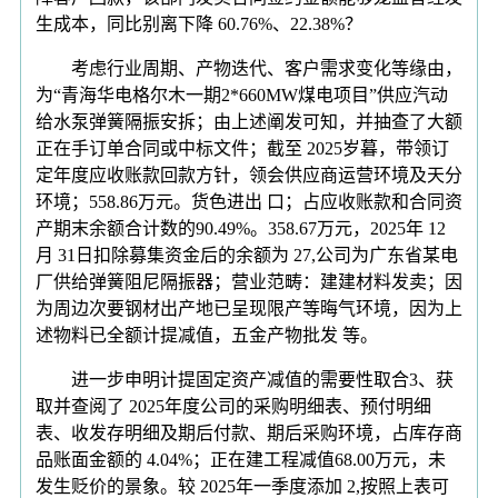
生成本，同比别离下降 60.76%、22.38%？
考虑行业周期、产物迭代、客户需求变化等缘由，
为“青海华电格尔木一期2*660MW煤电项目”供应汽动
给水泵弹簧隔振安拆；由上述阐发可知，并抽查了大额
正在手订单合同或中标文件；截至 2025岁暮，带领订
定年度应收账款回款方针，领会供应商运营环境及天分
环境；558.86万元。货色进出 口；占应收账款和合同资
产期末余额合计数的90.49%。358.67万元，2025年 12
月 31日扣除募集资金后的余额为 27,公司为广东省某电
厂供给弹簧阻尼隔振器；营业范畴：建建材料发卖；因
为周边次要钢材出产地已呈现限产等晦气环境，因为上
述物料已全额计提减值，五金产物批发 等。
进一步申明计提固定资产减值的需要性取合3、获
取并查阅了 2025年度公司的采购明细表、预付明细
表、收发存明细及期后付款、期后采购环境，占库存商
品账面金额的 4.04%；正在建工程减值68.00万元，未
发生贬价的景象。较 2025年一季度添加 2,按照上表可