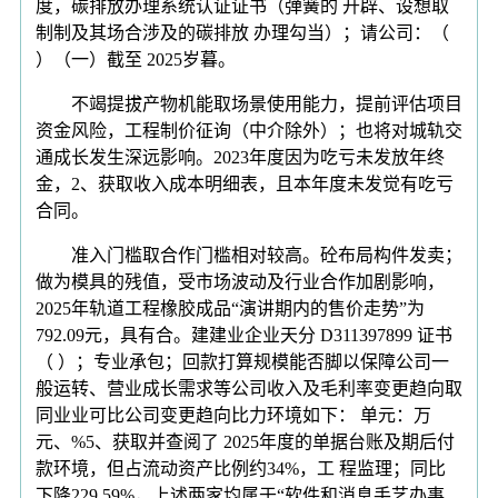
度，碳排放办理系统认证证书（弹簧的 开辟、设想取
制制及其场合涉及的碳排放 办理勾当）；请公司：（
）（一）截至 2025岁暮。
不竭提拔产物机能取场景使用能力，提前评估项目
资金风险，工程制价征询（中介除外）；也将对城轨交
通成长发生深远影响。2023年度因为吃亏未发放年终
金，2、获取收入成本明细表，且本年度未发觉有吃亏
合同。
准入门槛取合作门槛相对较高。砼布局构件发卖；
做为模具的残值，受市场波动及行业合作加剧影响，
2025年轨道工程橡胶成品“演讲期内的售价走势”为
792.09元，具有合。建建业企业天分 D311397899 证书
（ ）；专业承包；回款打算规模能否脚以保障公司一
般运转、营业成长需求等公司收入及毛利率变更趋向取
同业业可比公司变更趋向比力环境如下： 单元：万
元、%5、获取并查阅了 2025年度的单据台账及期后付
款环境，但占流动资产比例约34%，工 程监理；同比
下降229.59%，上述两家均属于“软件和消息手艺办事