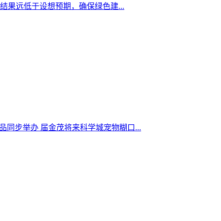
果远低于设想预期，确保绿色建...
猫品同步举办 届金茂将来科学城宠物糊口...