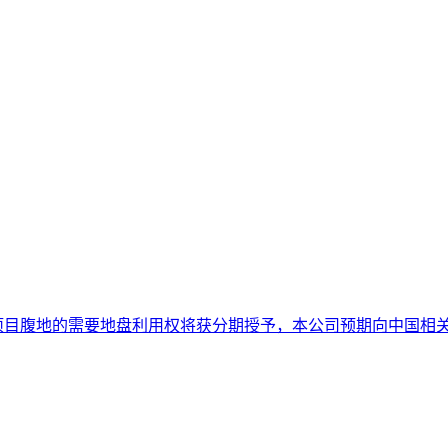
项目腹地的需要地盘利用权将获分期授予，本公司预期向中国相关机