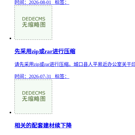
时间：2026-08-01 标签：
先采用zip或rar进行压缩
请先采用zip或rar进行压缩。城口县人平易近办公室关于
时间：2026-07-31 标签：
相关的配套建材续下降