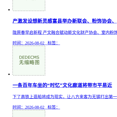
产激发设想新灵感富县举办新联会、粉饰协会、
陇原春早启新程 产文融合赋动能文化财产协会、室内粉饰协会促
时间：2026-08-02 标签：
一条百年车坐的“时忆”文化廊道将带市平易近
下了高铁上逛船将成为现实，让八方来客为无锡打出第一
时间：2026-08-02 标签：