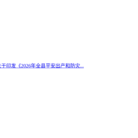
印发《2026年全县平安出产和防灾...