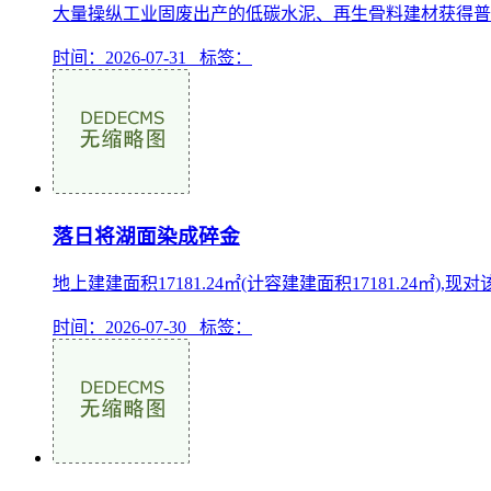
大量操纵工业固废出产的低碳水泥、再生骨料建材获得普
时间：2026-07-31 标签：
落日将湖面染成碎金
地上建建面积17181.24㎡(计容建建面积17181.24
时间：2026-07-30 标签：