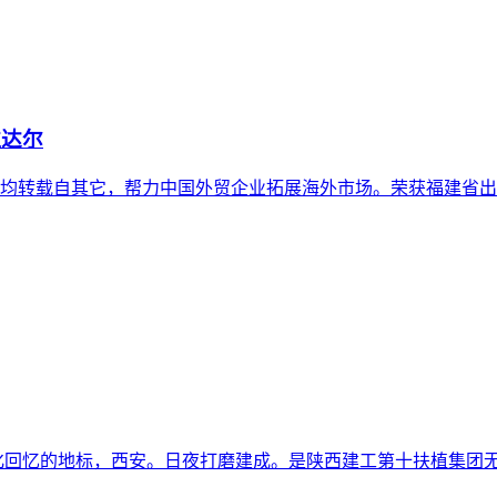
拉达尔
均转载自其它，帮力中国外贸企业拓展海外市场。荣获福建省出名商
全疆文化回忆的地标，西安。日夜打磨建成。是陕西建工第十扶植集团无