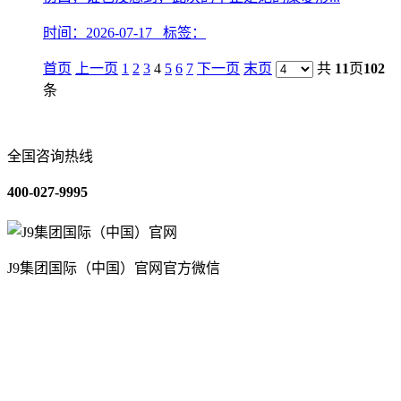
时间：2026-07-17 标签：
首页
上一页
1
2
3
4
5
6
7
下一页
末页
共
11
页
102
条
全国咨询热线
400-027-9995
J9集团国际（中国）官网官方微信
关于我们
装修建材知识
装修建材百科