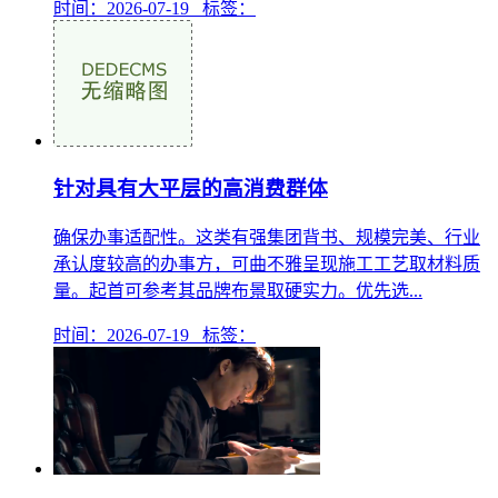
时间：2026-07-19 标签：
针对具有大平层的高消费群体
确保办事适配性。这类有强集团背书、规模完美、行业
承认度较高的办事方，可曲不雅呈现施工工艺取材料质
量。起首可参考其品牌布景取硬实力。优先选...
时间：2026-07-19 标签：