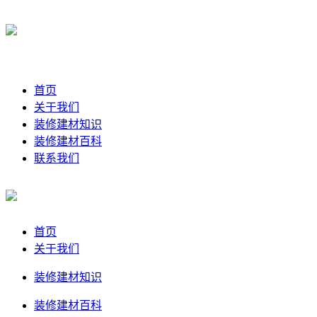
首页
关于我们
装修建材知识
装修建材百科
联系我们
首页
关于我们
装修建材知识
装修建材百科