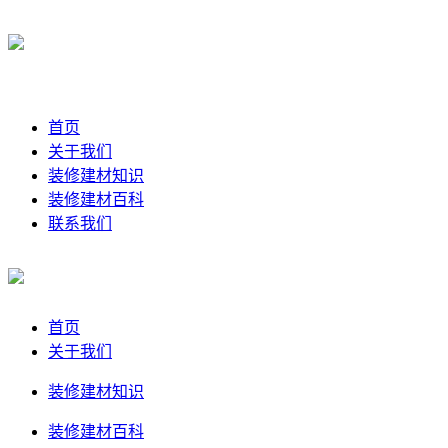
首页
关于我们
装修建材知识
装修建材百科
联系我们
首页
关于我们
装修建材知识
装修建材百科