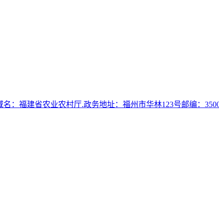
域名：福建省农业农村厅.政务地址：福州市华林123号邮编：3500