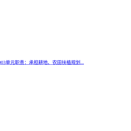
03单元职责：承担耕地、农田扶植规划...