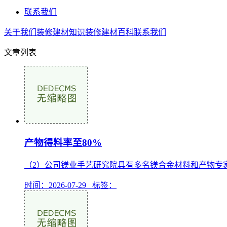
联系我们
关于我们
装修建材知识
装修建材百科
联系我们
文章列表
产物得料率至80%
（2）公司镁业手艺研究院具有多名镁合金材料和产物专
时间：2026-07-29 标签：