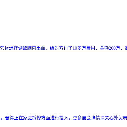
昏迷摔倒致脑内出血，给对方付了10多万费用，金额200万，高
品，舍得正在家庭拆修方面进行投入，更多展会详情请关心外贸局指