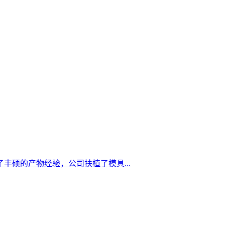
硕的产物经验，公司扶植了模具...