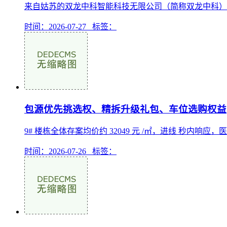
来自姑苏的双龙中科智能科技无限公司（简称双龙中科），诚邀
时间：2026-07-27 标签：
包源优先挑选权、精拆升级礼包、车位选购权益
9# 楼栋全体存案均价约 32049 元 /㎡，进线 秒内响应
时间：2026-07-26 标签：